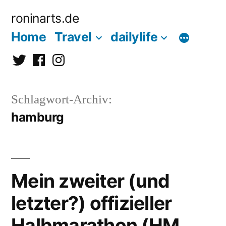
Zum
roninarts.de
Inhalt
Home
Travel
dailylife
springen
Twitter
Facebook
Instagramm
Schlagwort-Archiv:
hamburg
Mein zweiter (und
letzter?) offizieller
Halbmarathon (HM