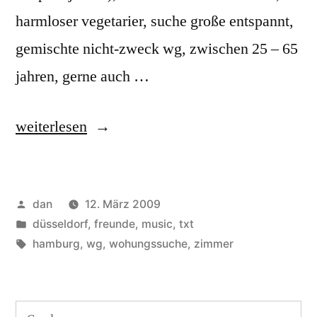
harmloser vegetarier, suche große entspannt,
gemischte nicht-zweck wg, zwischen 25 – 65
jahren, gerne auch …
„DD
weiterlesen
-
>
Veröffentlicht
dan
12. März 2009
HH
von
Veröffentlicht
düsseldorf
,
freunde
,
music
,
txt
(WG-
unter
Schlagwörter:
hamburg
,
wg
,
wohungssuche
,
zimmer
ZIMMER
IN
Suchen