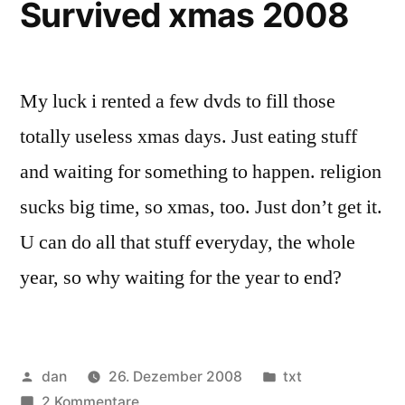
Survived xmas 2008
My luck i rented a few dvds to fill those
totally useless xmas days. Just eating stuff
and waiting for something to happen. religion
sucks big time, so xmas, too. Just don’t get it.
U can do all that stuff everyday, the whole
year, so why waiting for the year to end?
Veröffentlicht
Veröffentlicht
dan
26. Dezember 2008
txt
von
zu
unter
2 Kommentare