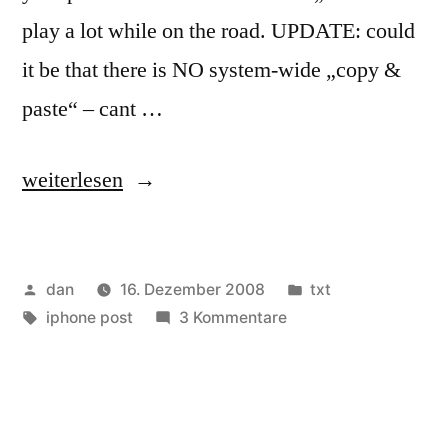
play a lot while on the road. UPDATE: could
it be that there is NO system-wide „copy &
paste“ – cant …
„„Hello“
weiterlesen
from
my
Veröffentlicht
Veröffentlicht
dan
16. Dezember 2008
txt
iPhone“
von
Schlagwörter:
zu
unter
iphone post
3 Kommentare
„Hello“
from
my
iPhone