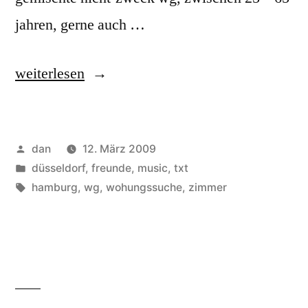
jahren, gerne auch …
„DD
weiterlesen
-
>
Veröffentlicht
dan
12. März 2009
HH
von
Veröffentlicht
düsseldorf
,
freunde
,
music
,
txt
(WG-
unter
Schlagwörter:
hamburg
,
wg
,
wohungssuche
,
zimmer
ZIMMER
IN
HAMBURG
GESUCHT)“