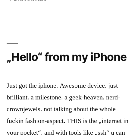
Survived
xmas
2008
„Hello“ from my iPhone
Just got the iphone. Awesome device. just
brilliant. a milestone. a geek-heaven. nerd-
crownjewels. not talking about the whole
fuckin fashion-aspect. THIS is the „internet in
your pocket“. and with tools like „ssh“ u can