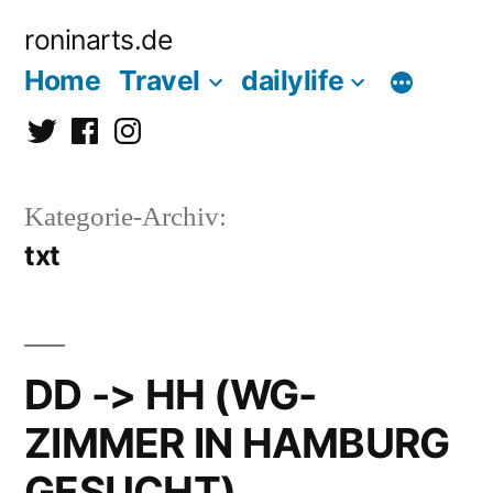
Zum
roninarts.de
Inhalt
Home
Travel
dailylife
springen
Twitter
Facebook
Instagramm
Kategorie-Archiv:
txt
DD -> HH (WG-
ZIMMER IN HAMBURG
GESUCHT)