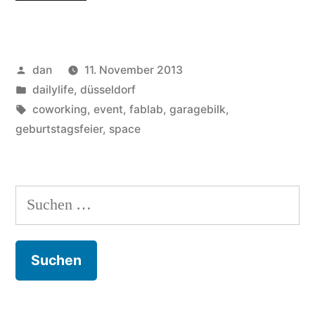
the
date!
Veröffentlicht
dan
11. November 2013
Die
von
Veröffentlicht
dailylife
,
düsseldorf
Coworking
unter
Schlagwörter:
coworking
,
event
,
fablab
,
garagebilk
,
GarageBilk
geburtstagsfeier
,
space
wird
3
Suchen
Jahre“
nach: