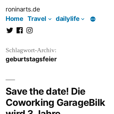
Zum
roninarts.de
Inhalt
Home
Travel
dailylife
springen
Twitter
Facebook
Instagramm
Schlagwort-Archiv:
geburtstagsfeier
Save the date! Die
Coworking GarageBilk
wird 3 Jahre