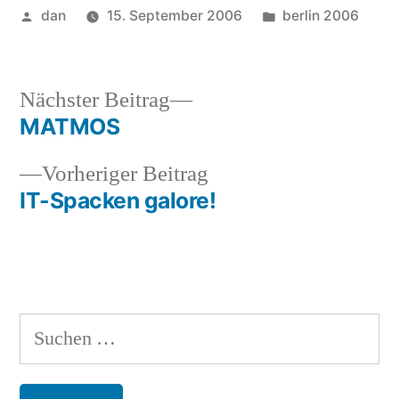
Veröffentlicht
Veröffentlicht
dan
15. September 2006
berlin 2006
von
unter
Nächster
Nächster Beitrag
Beitrag:
MATMOS
Beitragsnavigation
Vorheriger
Vorheriger Beitrag
Beitrag:
IT-Spacken galore!
Suchen
nach: