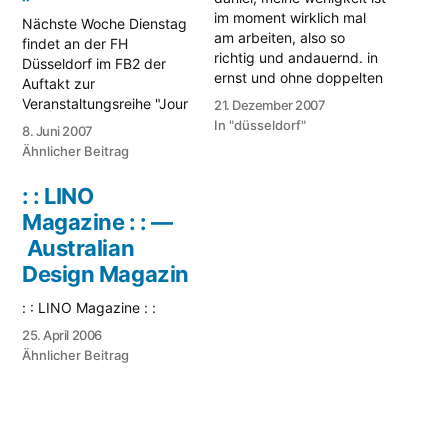
im moment wirklich mal
Nächste Woche Dienstag
am arbeiten, also so
findet an der FH
richtig und andauernd. in
Düsseldorf im FB2 der
ernst und ohne doppelten
Auftakt zur
boden. sowas nennt man
Veranstaltungsreihe "Jour
21. Dezember 2007
dann wohl diplomarbeit.
Fixe" statt. Zu Gast ist
In "düsseldorf"
8. Juni 2007
neben meinen "reisen"
Mirko Borsche, (ist/war)
Ähnlicher Beitrag
durch die ganze brd,
Art Director (ua.) bei Start
sprich münchen,
Advertising,
: : LINO
frankfurt, köln, berlin und
Springer&Jacoby, jetzt-
Magazine : : ––
hamburg, bei denen ich
magazin, neon-Magazin,
ua. die art-
SZ-Magazin, sowie für
Australian
direktoren/innen der
bulthaup international und
Design Magazin
großen tageszeitungen…
mini international. Das
Ganze wird von der
: : LINO Magazine : :
Designredaktion
25. April 2006
organsiert und ich bin…
Ähnlicher Beitrag