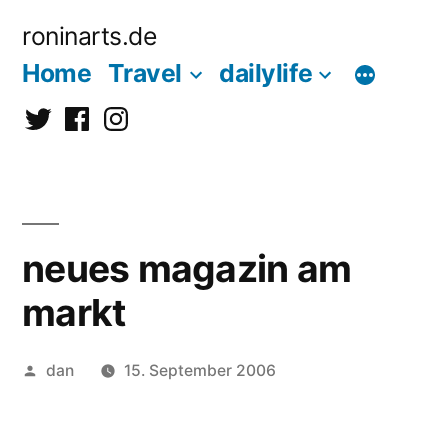
Zum
roninarts.de
Inhalt
Home
Travel
dailylife
springen
Twitter
Facebook
Instagramm
neues magazin am
markt
Veröffentlicht
dan
15. September 2006
von