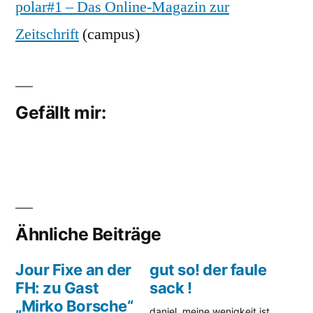
polar#1 – Das Online-Magazin zur
Zeitschrift
(campus)
Gefällt mir:
Ähnliche Beiträge
Jour Fixe an der
gut so! der faule
FH: zu Gast
sack !
„Mirko Borsche“
daniel, meine wenigkeit ist