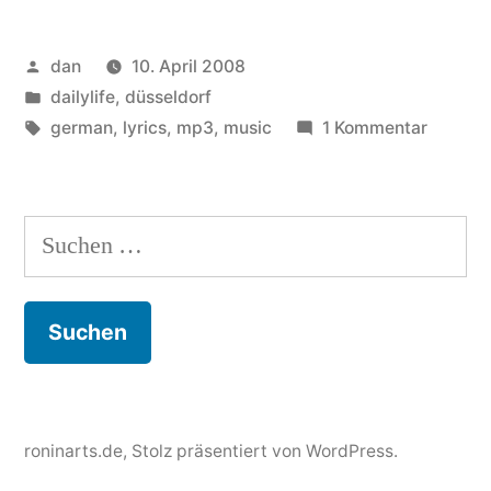
kein
Veröffentlicht
dan
10. April 2008
Staat,
von
Veröffentlicht
dailylife
,
düsseldorf
keine
unter
Schlagwörter:
zu
german
,
lyrics
,
mp3
,
music
1 Kommentar
Arbeit,
kein
Gott,
keine
kein
Suchen
Geld
Staat,
nach:
keine
…“
Arbeit,
keine
Geld
…
roninarts.de
,
Stolz präsentiert von WordPress.