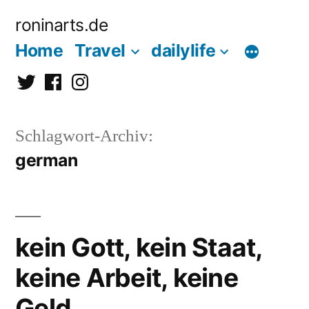
Zum
roninarts.de
Inhalt
Home
Travel
dailylife
springen
Twitter
Facebook
Instagramm
Schlagwort-Archiv:
german
kein Gott, kein Staat,
keine Arbeit, keine
Geld …