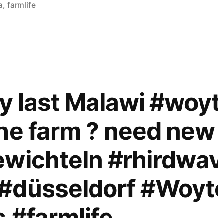
unter
a
,
farmlife
y last Malawi #woy
he farm ? need new
ewichteln #rhirdwa
#düsseldorf #Woyt
 #farmlife