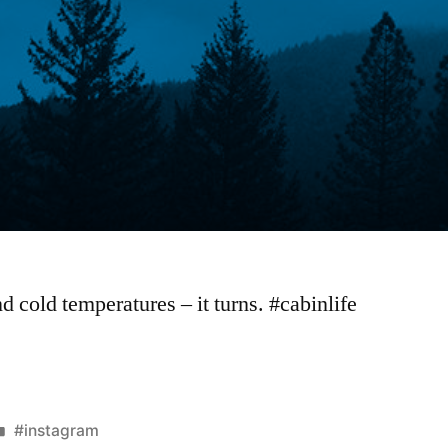
and cold temperatures – it turns. #cabinlife
Veröffentlicht
#instagram