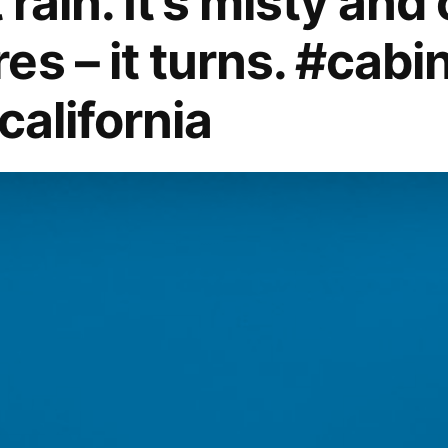
 rain. It’s misty and
s – it turns. #cabin
california