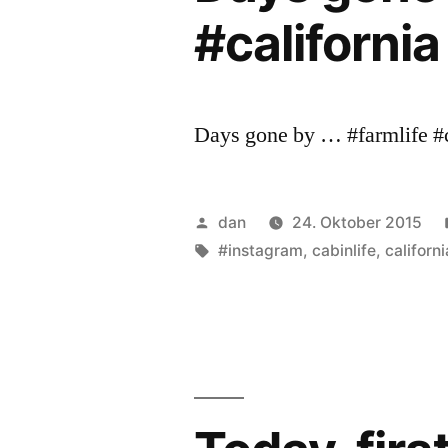
#californi
Days gone by … #farmlife #c
Veröffentlicht
dan
24. Oktober 2015
von
Schlagwörter:
#instagram
,
cabinlife
,
californi