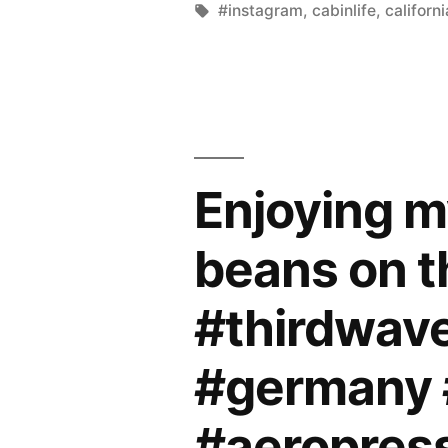
von
Schlagwörter:
#instagram
,
cabinlife
,
californi
Enjoying m
beans on t
#thirdwav
#germany 
#aeropress