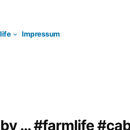
life
Impressum
by … #farmlife #cab