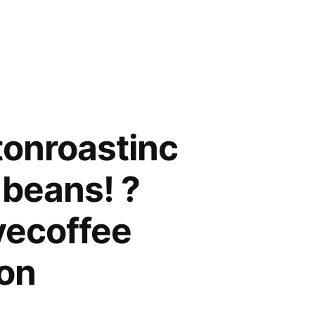
tonroastinc
 beans! ?
vecoffee
on