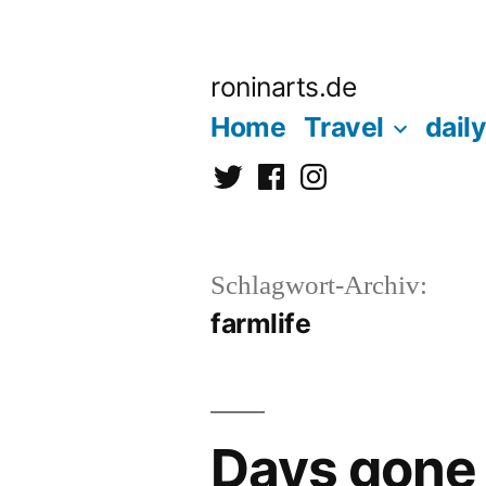
Zum
Inhalt
roninarts.de
springen
Home
Travel
daily
Twitter
Facebook
Instagramm
Schlagwort-Archiv:
farmlife
Days gone 