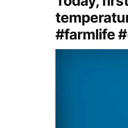
Today, first
temperature
#farmlife #