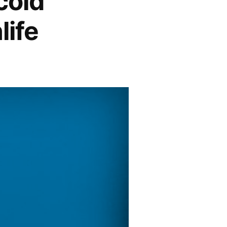
 cold
life