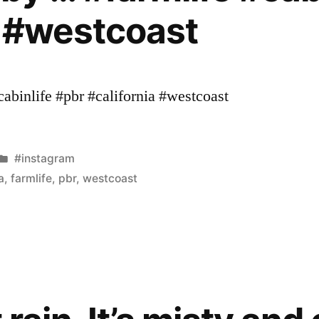
a #westcoast
abinlife #pbr #california #westcoast
Veröffentlicht
#instagram
unter
a
,
farmlife
,
pbr
,
westcoast