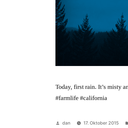
Today, first rain. It’s misty 
#farmlife #california
Veröffentlicht
dan
17. Oktober 2015