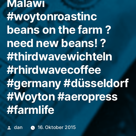
Malawi
#woytonroastinc
beans on the farm ?
need new beans! ?
#thirdwavewichteln
#rhirdwavecoffee
#germany #düsseldorf
#Woyton #aeropress
#farmlife
Veröffentlicht
dan
16. Oktober 2015
von