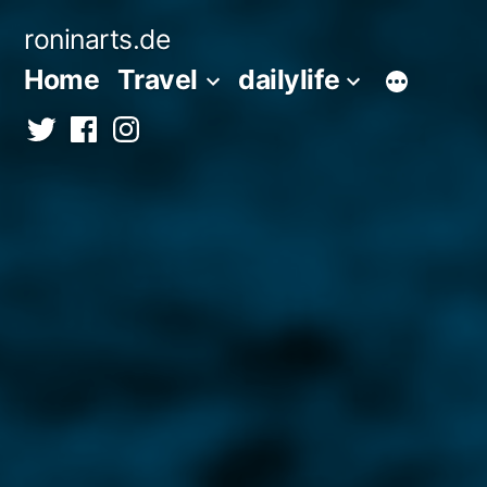
Zum
roninarts.de
Inhalt
Home
Travel
dailylife
springen
Twitter
Facebook
Instagramm