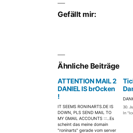
Gefällt mir:
Ähnliche Beiträge
ATTENTION MAIL 2
Tic
DANIEL IS brOcken
Da
!
DANK
IT SEEMS RONINARTS.DE IS
30. Ju
DOWN, PLS SEND MAIL TO
In "I
MY GMAIL ACCOUNTS :::..Es
scheint das meine domain
"roninarts" gerade vom server