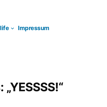
life
Impressum
: „YESSSS!“