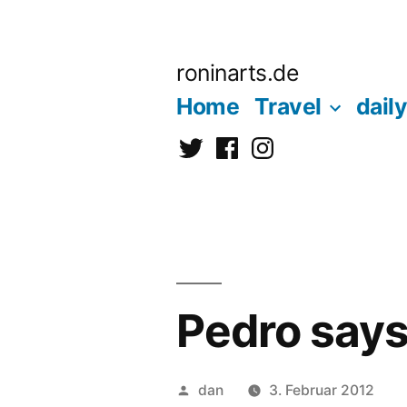
Zum
Inhalt
roninarts.de
springen
Home
Travel
daily
Twitter
Facebook
Instagramm
Pedro says
Veröffentlicht
dan
3. Februar 2012