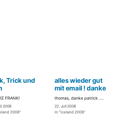
k, Trick und
alles wieder gut
n
mit email ! danke
E FRANK!
thomas, danke patrick ....
li 2008
22. Juli 2008
celand 2008"
In "Iceland 2008"