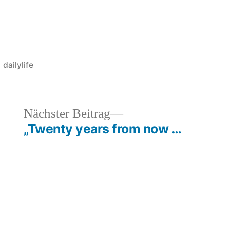
Veröffentlicht
dailylife
unter
heriger
Nächster
Nächster Beitrag
rag:
Beitrag:
„Twenty years from now …