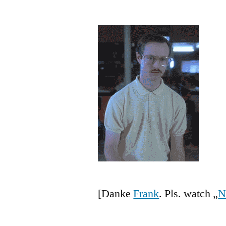
von
[Danke
Frank
. Pls. watch „
N