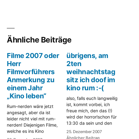
Ähnliche Beiträge
Filme 2007 oder
übrigens, am
Herr
2ten
Filmvorführers
weihnachtstag
Anmerkung zu
sitz ich doof im
einem Jahr
kino rum :-(
„Kino leben“
also, falls euch langweilig
ist, kommt vorbei, ich
Rum-nerden wäre jetzt
freue mich, den das (!)
angesagt, aber da ist
wird der horror!schon für
leider nicht viel mit rum-
13:30 da sein und den
nerden! Diejenigen Filme,
beschisstesten film des
welche es ins Kino
25. Dezember 2007
jahres: "gespräche mit
packten, sind fast alle
Ähnlicher Beitrag