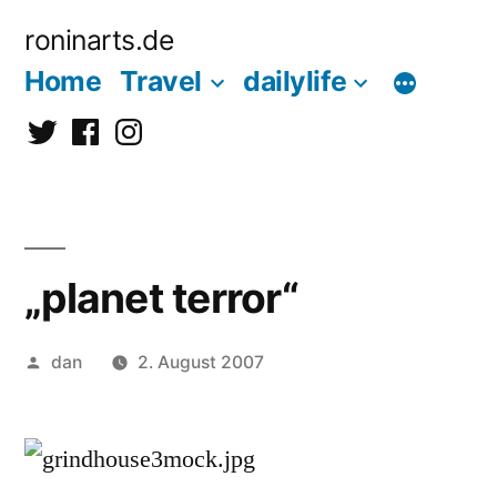
Zum
roninarts.de
Inhalt
Home
Travel
dailylife
springen
Twitter
Facebook
Instagramm
„planet terror“
Veröffentlicht
dan
2. August 2007
von