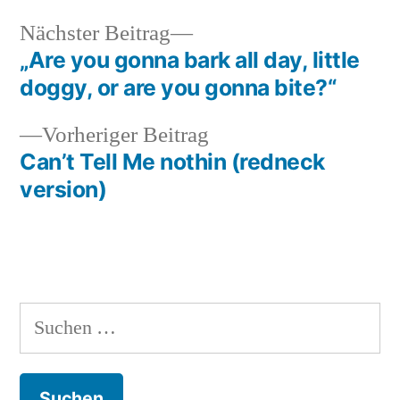
Nächster
Nächster Beitrag
Beitrag:
„Are you gonna bark all day, little
Beitragsnavigation
doggy, or are you gonna bite?“
Vorheriger
Vorheriger Beitrag
Beitrag:
Can’t Tell Me nothin (redneck
version)
Suchen
nach: