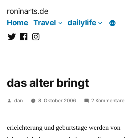
Zum
roninarts.de
Inhalt
Home
Travel
dailylife
springen
Twitter
Facebook
Instagramm
das alter bringt
Veröffentlicht
zu
dan
8. Oktober 2006
2 Kommentare
von
das
alter
erleichterung und geburtstage werden von
bring