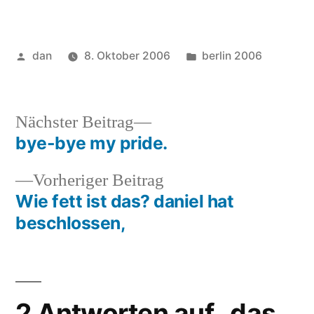
alles andere lässt sich
jederzeit günstig ersetzen
(was man auch machen
sollte 1x im Jahr wegen
Veröffentlicht
Veröffentlicht
dan
8. Oktober 2006
berlin 2006
Hygiene!) ;)
von
unter
Nächster
Nächster Beitrag
Beitrag:
bye-bye my pride.
Beitragsnavigation
Vorheriger
Vorheriger Beitrag
Beitrag:
Wie fett ist das? daniel hat
beschlossen,
2 Antworten auf „das