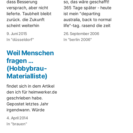
dass Besserung
so, das wäre geschafft!
versprach, aber nicht
365 Tage später - heute
lieferte. Taubheit bleibt
ist mein "departing
zurück. die Zukunft
australia, back to normal
scheint weiterhin
life"-tag. rasend die zeit
ungewiss, ohne Ziel und
vergangen, viel dinge
9. Juni 2015
26. September 2006
Plan. Das Leben hat
passiert. weder
In "düsseldorf"
In "berlin 2006"
wieder stark nicht nur an
monotonie noch alltag,
Leichtigkeit verloren.
aber auch nicht reisen. 12
Weil Menschen
Weiterdurchschlagen.
monate, wo seid ihr?
fragen …
endlich aber auch kein
(Hobbybrau-
"wo war ich gerade, an
dem und dem datum,…
Materialliste)
findet sich in dem Artikel
den ich für heimwerker.de
geschrieben habe.
Gepostet letztes Jahr
irgendwann. Würde
sagen, das wichtigste ist
4. April 2014
spart nicht am MattMill
In "brauen"
Läuterblech, Eimer und