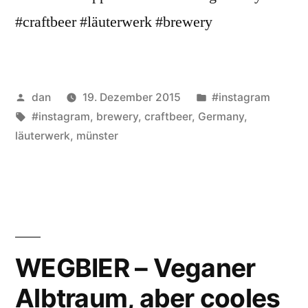
#craftbeer #läuterwerk #brewery
Veröffentlicht
Veröffentlicht
dan
19. Dezember 2015
#instagram
von
Schlagwörter:
unter
#instagram
,
brewery
,
craftbeer
,
Germany
,
läuterwerk
,
münster
WEGBIER – Veganer
Albtraum, aber cooles