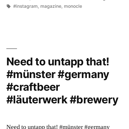
von
Schlagwörter:
unter
#instagram
,
magazine
,
monocle
Need to untapp that!
#münster #germany
#craftbeer
#läuterwerk #brewery
Need to untapp that! #münster #germany