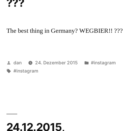
???
The best thing in Germany? WEGBIER!! ???
Veröffentlicht
Veröffentlicht
dan
24. Dezember 2015
#instagram
von
Schlagwörter:
unter
#instagram
24.12.2015,