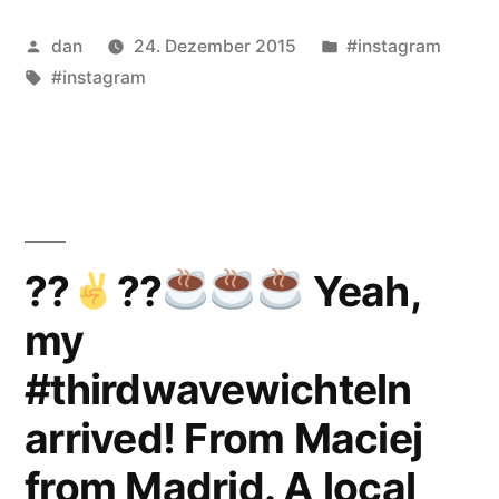
Veröffentlicht
Veröffentlicht
dan
24. Dezember 2015
#instagram
von
Schlagwörter:
unter
#instagram
??
?
?
Yeah,
my
#thirdwavewichteln
arrived! From Maciej
from Madrid. A local