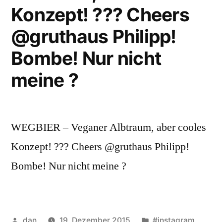
Konzept! ??? Cheers
@gruthaus Philipp!
Bombe! Nur nicht
meine ?
WEGBIER – Veganer Albtraum, aber cooles
Konzept! ??? Cheers @gruthaus Philipp!
Bombe! Nur nicht meine ?
Veröffentlicht
Veröffentlicht
dan
19. Dezember 2015
#instagram