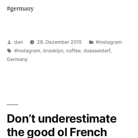
#germany
Veröffentlicht
Veröffentlicht
dan
28. Dezember 2015
#instagram
von
Schlagwörter:
unter
#instagram
,
brooklyn
,
coffee
,
duesseldorf
,
Germany
Don’t underestimate
the good ol French