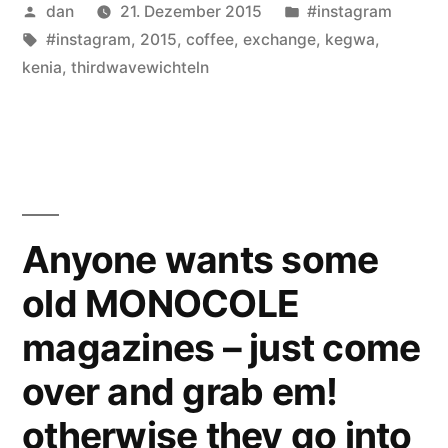
Veröffentlicht
Veröffentlicht
dan
21. Dezember 2015
#instagram
von
Schlagwörter:
unter
#instagram
,
2015
,
coffee
,
exchange
,
kegwa
,
kenia
,
thirdwavewichteln
Anyone wants some
old MONOCOLE
magazines – just come
over and grab em!
otherwise they go into