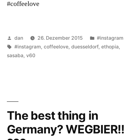
#coffeelove
Veröffentlicht
Veröffentlicht
dan
26. Dezember 2015
#instagram
von
Schlagwörter:
unter
#instagram
,
coffeelove
,
duesseldorf
,
ethopia
,
sasaba
,
v60
The best thing in
Germany? WEGBIER!!