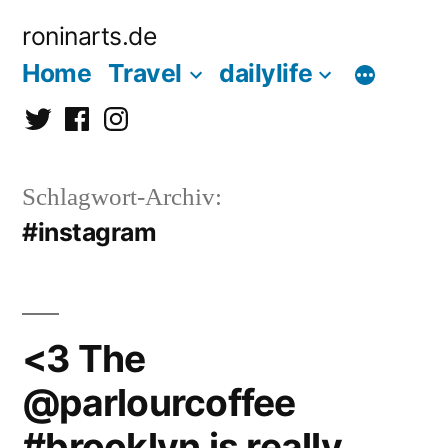
Zum
roninarts.de
Inhalt
Home
Travel
dailylife
springen
Twitter
Facebook
Instagramm
Schlagwort-Archiv:
#instagram
<3 The
@parlourcoffee
#brooklyn is really