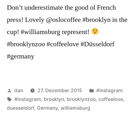
Don’t underestimate the good ol French
press! Lovely @oslocoffee #brooklyn in the
cup! #williamsburg represent!
#brooklynzoo #coffeelove #Düsseldorf
#germany
Veröffentlicht
Veröffentlicht
dan
27. Dezember 2015
#instagram
von
Schlagwörter:
unter
#instagram
,
brooklyn
,
brooklynzoo
,
coffeelove
,
duesseldorf
,
Germany
,
williamsburg